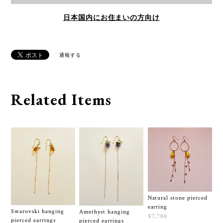
日本国内にお住まいの方向け
通報する
Related Items
Natural stone pierced
earring
Swarovski hanging
Amethyst hanging
¥7,700
pierced earrings
pierced earrings