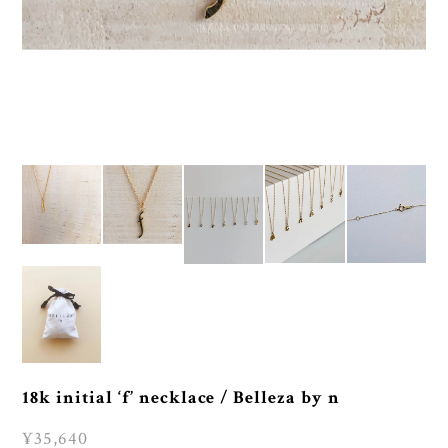
18k initial ‘f’ necklace / Belleza by n
¥35,640