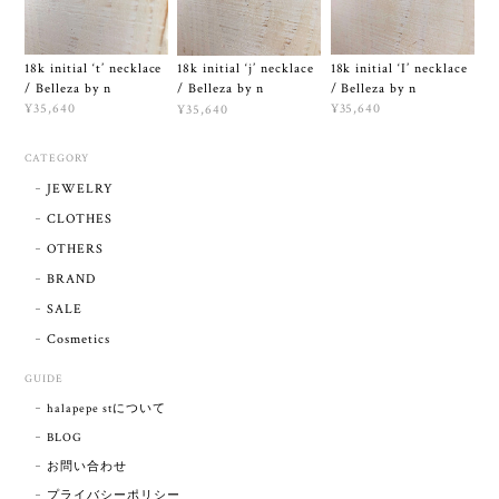
18k initial ‘I’ necklace
18k initial ‘t’ necklace
18k initial ‘j’ necklace
/ Belleza by n
/ Belleza by n
/ Belleza by n
¥35,640
¥35,640
¥35,640
CATEGORY
JEWELRY
CLOTHES
OTHERS
BRAND
SALE
Cosmetics
GUIDE
halapepe stについて
BLOG
お問い合わせ
プライバシーポリシー