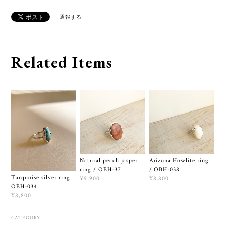
通報する
Related Items
Natural peach jasper
Arizona Howlite ring
ring / OBH-37
/ OBH-038
Turquoise silver ring
¥9,900
¥8,800
OBH-034
¥8,800
CATEGORY