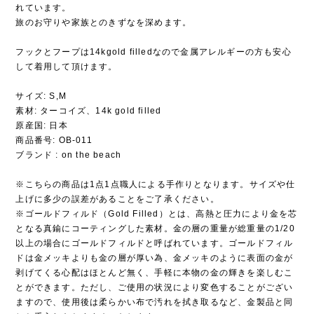
れています。
旅のお守りや家族とのきずなを深めます。
フックとフープは14kgold filledなので金属アレルギーの方も安心
して着用して頂けます。
サイズ: S,M
素材: ターコイズ、14k gold filled
原産国: 日本
商品番号: OB-011
ブランド : on the beach
※こちらの商品は1点1点職人による手作りとなります。サイズや仕
上げに多少の誤差があることをご了承ください。
※ゴールドフィルド（Gold Filled）とは、高熱と圧力により金を芯
となる真鍮にコーティングした素材。金の層の重量が総重量の1/20
以上の場合にゴールドフィルドと呼ばれています。ゴールドフィル
ドは金メッキよりも金の層が厚い為、金メッキのように表面の金が
剥げてくる心配はほとんど無く、手軽に本物の金の輝きを楽しむこ
とができます。ただし、ご使用の状況により変色することがござい
ますので、使用後は柔らかい布で汚れを拭き取るなど、金製品と同