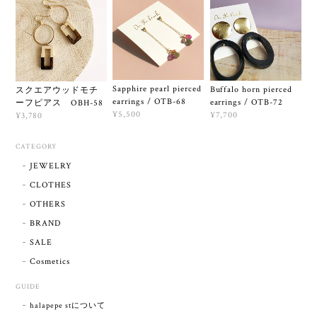
Sapphire pearl pierced
Buffalo horn pierced
スクエアウッドモチ
earrings / OTB-68
earrings / OTB-72
ーフピアス OBH-58
¥5,500
¥7,700
¥3,780
CATEGORY
JEWELRY
CLOTHES
OTHERS
BRAND
SALE
Cosmetics
GUIDE
halapepe stについて