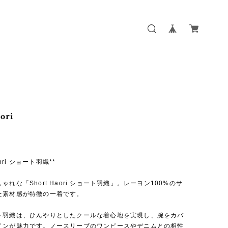
ori
Haori ショート羽織**
ゃれな「Short Haori ショート羽織」。レーヨン100%のサ
た素材感が特徴の一着です。
ト羽織は、ひんやりとしたクールな着心地を実現し、腕をカバ
インが魅力です。ノースリーブのワンピースやデニムとの相性