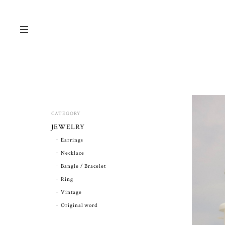
CATEGORY
JEWELRY
Earrings
Necklace
Bangle / Bracelet
Ring
Vintage
Original word