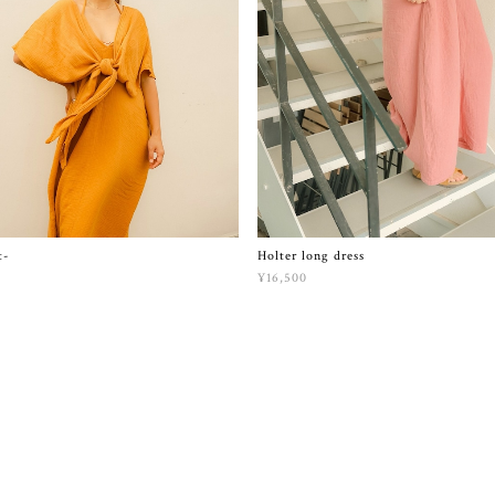
t-
Holter long dress
¥16,500