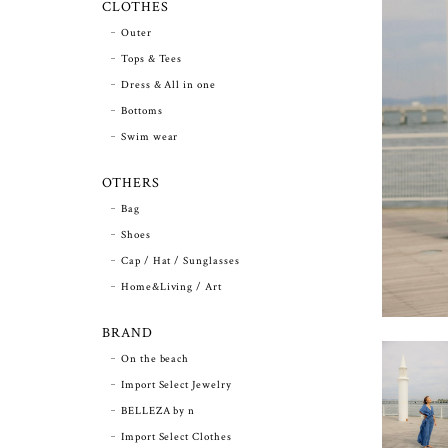
CLOTHES
Outer
Tops & Tees
Dress & All in one
Bottoms
Swim wear
OTHERS
Bag
Shoes
Cap / Hat / Sunglasses
Home&Living / Art
BRAND
On the beach
Import Select Jewelry
BELLEZA by n
Import Select Clothes